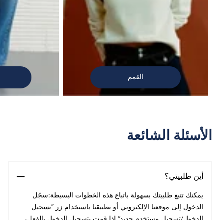
القمم
الأسئلة الشائعة
أين طلبيتي؟
يمكنك تتبع طلبيتك بسهولة باتباع هذه الخطوات البسيطة:سجّل
الدخول إلى موقعنا الإلكتروني أو تطبيقنا باستخدام زر ”تسجيل
الدخول/تسجيل مستخدم جديد“.إذا قمت بتسجيل الدخول بالفعل،