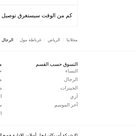
كم من الوقت سيستغرق توصيل ط
محلاتنا
/
الرياض
/
غرناطة مول
/
الرجال
التسوق حسب القسم
م
النساء
ح
الرجال
م
الجينزات
ش
آري
ا
آخر الموسم
س
ا
© شركة أمريكان إيجل أونلاين للإدارة جميع الح