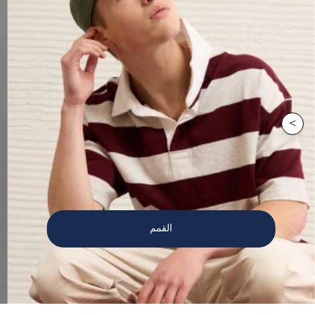
>
القمم