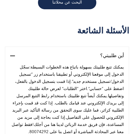
البحث عن محلاتنا
الأسئلة الشائعة
أين طلبيتي؟
يمكنك تتبع طلبيتك بسهولة باتباع هذه الخطوات البسيطة:سجّل
الدخول إلى موقعنا الإلكتروني أو تطبيقنا باستخدام زر ”تسجيل
الدخول/تسجيل مستخدم جديد“.إذا قمت بتسجيل الدخول بالفعل،
اضغط على ”حسابي“.اختر ”الطلبات“ لعرض حالة طلبيتك
وتفاصيلها.يمكنك أيضاً تتبع طلبيتك باستخدام رابط التتبع المرسل
إلى بريدك الإلكتروني عند قيامك بالطلب. إذا كنت قد قمت بإجراء
الطلبية كزائر، فما عليك سوى التحقق من رسالة التأكيد عبر البريد
الإلكتروني للحصول على التفاصيل.إذا كنت بحاجة إلى مزيد من
المساعدة، فإن فريق خدمة الزبائن لدينا هنا من أجلك!فقط تواصل
معنا عبر المحادثة المباشرة أو اتصل بنا على 80074292.